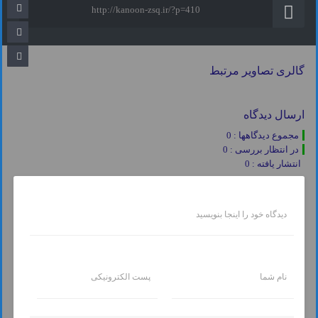
http://kanoon-zsq.ir/?p=410
گالری تصاویر مرتبط
ارسال دیدگاه
مجموع دیدگاهها : 0
در انتظار بررسی : 0
انتشار یافته : 0
دیدگاه خود را اینجا بنویسید
نام شما
پست الکترونیکی