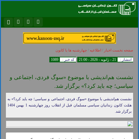
نام کاربری یا نشانی ایمیل
اینستاگرام
تلگرام
سروش
ایتا
صفحه نخست
اخبار
/
اطلاعیه
/
چهارشنبه ها با کانون
رمز عبور
آپارات
اپلیکیشن
انتشار :
21 - ژانویه - 2026 - 21:00
کد خبر :
1089
هم‌اندیشی
نشست هم‌اندیشی با موضوع «سوگ فردی، اجتماعی و
مرا به خاطر بسپار
سیاسی؛ چه باید کرد؟» برگزار شد.
نشست هم‌اندیشی با موضوع «سوگ فردی، اجتماعی و سیاسی؛ چه باید کرد؟» به
همّت کانون زندانیان سیاسی مسلمان قبل از انقلاب روز چهارشنبه 1 بهمن 1404
برگزار شد.