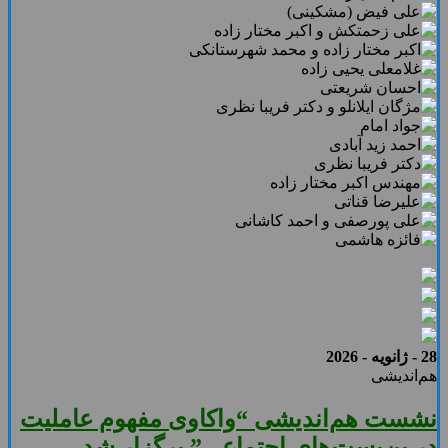
28 - ژانویه - 2026
هم‌اندیشی
نشست هم‌اندیشی “واکاوی مفهوم عاملیت
در بن‌بست‌های اجتماعی” برگزار شد.