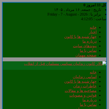
کل
33
امروز
0
تاریخ : جمعه, ۱۶ مرداد , ۱۴۰۵
برابر با : Friday - 7 - August - 2026
ساعت :
4:12:06
خانه
اخبار
چهارشنبه ها با کانون
درباره ما
پیوندهای سایت
تماس با ما
صفحه مهمان
خانه
اسامی زندانیان
چهارشنبه ها با کانون
خاطرات زندان
مصاحبه ها و مقالات
قوانین و مصوبات
درباره ما
تماس با ما