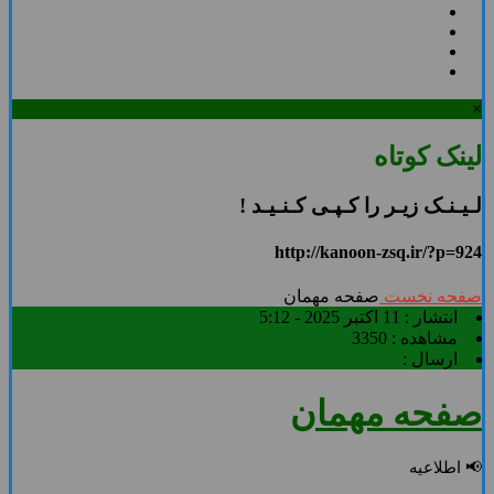
×
لینک کوتاه
لـیـنـک زیـر را کـپـی کـنـیـد !
http://kanoon-zsq.ir/?p=924
صفحه نخست
صفحه مهمان
انتشار :
11 اکتبر 2025 - 5:12
مشاهده :
3350
ارسال :
صفحه مهمان
📢 اطلاعیه