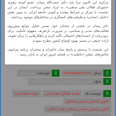
مرکزی این کانون برپا شد، دکتر حبیب‌الله پیمان، عضو کمیته رهبری
«شورای فعالان ملی مذهبی»، به ایراد سخن پرداخت. ایشان در این
نشست با تمرکز بر شرایط پیچیده و کنونی جامعه ایران، به تبیین نقش
«عامل انسانی» و ظرفیت‌های کنشگری در ساختارهای موجود پرداختند.
دکتر پیمان در بخشی از سخنان خود، ضمن تحلیل موانع پیش‌روی
فعالیت‌های مدنی و سیاسی، بر ضرورت بازتعریف مفهوم عاملیت برای
برون‌رفت از انسدادهای احتمالی تأکید کرده و راهکارهایی را برای تقویت
اراده جمعی در مسیر بهبود اوضاع کشور مطرح نمودند.
این نشست با پرسش و پاسخ میان حاضران و سخنران برنامه پیرامون
چالش‌های عملیِ «عاملیت» در فضای امروز ایران به پایان رسید.
ارسال :
Persianghost375
نویسنده :
مدیر سایت
منبع :
کانون زندانیان سیاسی مسلمان قبل از انقلاب
برچسب ها
جلسه هفتگی هم‌اندیشی
جلسه هم‌اندیشی
کانون زندانیان سیاسی مسلمان
کانون زندانیان سیاسی مسلمان قبل از انقلاب