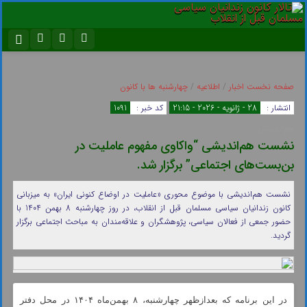
نام کاربری یا نشانی ایمیل
اینستاگرام
تلگرام
صفحه نخست
اخبار
/
اطلاعیه
/
چهارشنبه ها با کانون
سروش
ایتا
انتشار :
28 - ژانویه - 2026 - 21:15
کد خبر :
1091
رمز عبور
آپارات
اپلیکیشن
هم‌اندیشی
نشست هم‌اندیشی “واکاوی مفهوم عاملیت در
بن‌بست‌های اجتماعی” برگزار شد.
مرا به خاطر بسپار
نشست هم‌اندیشی با موضوع محوری «عاملیت در اوضاع کنونی ایران» به میزبانی
کانون زندانیان سیاسی مسلمان قبل از انقلاب، در روز چهارشنبه 8 بهمن 1404 با
حضور جمعی از فعالان سیاسی، پژوهشگران و علاقه‌مندان به مباحث اجتماعی برگزار
گردید.
در این برنامه که بعدازظهر چهارشنبه، ۸ بهمن‌ماه ۱۴۰۴ در محل دفتر