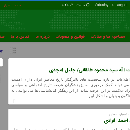
ساعت :
8:28:03
خانه
اخبار
مصاحبه ها و مقالات
قوانین و مصوبات
درباره ما
تماس با ما
صفح
چهارشنبه ها با کانون
خاطرات زندا
جل
تماس با ما
صفحه مهمان
 الله سید محمود طالقانی/ جلیل امجدی
اطلاعات در باره شخصیت های تاثیرگذار تاریخ معاصر ایران دارای اهمیت
می تواند کمک درخوری به پژوهشگران عرصه تاریخ اجتماعی و سیاسی
اد علاقمند در این عرصه نماید. از این رهگذر کتابشناسی ها می توانند ، به
اگون و پنهان و آشکار این ...
اب شعبان جعفری
 احمد افرادی
کتاب شعبان جعفری نوشته هما سرشار / کتاب «شعبان جعفری، هما سرشار،