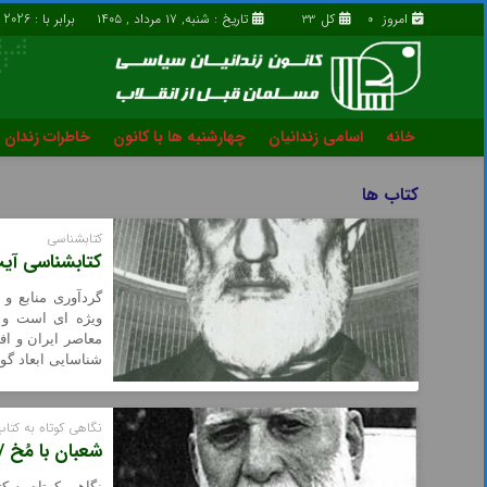
امروز
کل
تاریخ : شنبه, ۱۷ مرداد , ۱۴۰۵
برابر با : Saturday - 8 - August - 2026
33
0
خانه
اسامی زندانیان
چهارشنبه ها با کانون
خاطرات زندان
خانه
اسامی زندانیان
کتاب ها
قوانین و مصوبات
درباره ما
کتابشناسی
کتابشناسی آیت
گردآوری منابع و 
ویژه ای است و 
معاصر ایران و افر
شناسایی ابعاد گون
نگاهی کوتاه به کت
شعبان با مُخ /
نگاهی کوتاه به 