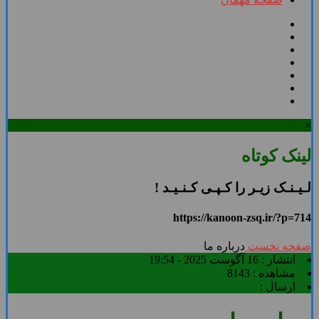
×
لینک کوتاه
لـیـنـک زیـر را کـپـی کـنـیـد !
https://kanoon-zsq.ir/?p=714
صفحه نخست
درباره ما
انتشار :
16 آگوست 2025 - 19:54
مشاهده :
8143
ارسال :