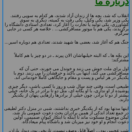
درباره ما
انقلاب که شد، بچه‏ ها از زندان آزاد شدند، هر کدام به سویى رفتند.
یکى وزیر شد، یکى وکیل، یکى رفت به کمیته، دیگرى به سوى
کشاورزى، یکى تولید یا تجارت را آغاز کرد، تعدادى استادى دانشگاه را
برگزیدند، یکى هم با موتور مسافرکشى… . خلاصه هر کسى در جایى
سرگرم.
جنگ هم که آغاز شد، بعضى‏ ها شهید شدند، تعدادى هم دوباره اسیر…
.
این بچّه‏ ها ـ که البته خیلى‏هاشان الان پیرند ـ در دو چیز با هم کاملاً
مشترکند:
اول براى ملت جوش مى ‏زنند و خون‏دل مى‏ خورند، حتى آن که
مسافرکشى مى‏ کند، این‏ها بى‏ باکند و حرفشان را مى‏ زنند. دوم با
یکدیگر در هر لباس و پست و مقام و جایگاهى کاملاً خودمانى‏ اند.
طبیعى است، وقتى چند سال شب و روز با کسى باشى، دیگر چیزى
پوشیده از او ندارى، با او یگانه‏ اى، مثل دو تا برادر در یک خانه، خیلى
بیشتر از دو تا برادر، چون خیلى از برادرها رازهایى پنهان از یکدیگر
دارند.
این‏ها مدت‏ها بود که از یکدیگر خبرى نداشتند، شبى در منزل دکتر لطیفى
در جمع تعداد اندکى از همین برادران بحث دعوت عمومى باز شد،
لیکن موضوع مسکوت ماند تا اینکه با ابتکار کیوان صمیمى، اولین
دعوت انجام و او خود نیز میزبان شد و باشگاه پیام میعادگاه.
شب عجیبى بود… اصلاً قابل وصف نیست، تاریخى بود، دیدار یاران،