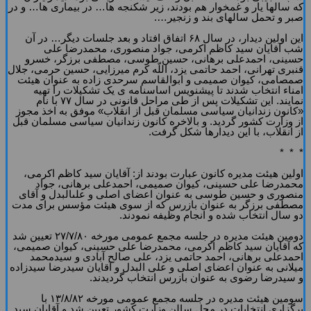
که سال‏ها یار و غمخوار هم بودند، زیر شکنجه‏ ها… در بیمارى‏ ها… و در
صبر و تحمل سال‏هاى بند و زنجیر….
این اولین دیدار، در سال ۶۸ اتفاق افتاد و بعد جلسات دیگر… در آن
شب آقایان سید کاظم اکرمى، جواد منصورى، محمدرضا على‏
حسینى، احمدعلى برهانى، حسین طوسى، مصطفى برزگر، خسرو
قنبرى تهرانى، احمد حاتمى یزد، اللّه‏ کرم میرزایى، حسین حرمى، جلال
صمصامى، کیوان صمیمى و ابوالقاسم سرحدى ‏زاده به عنوان هیئت
امناء انتخاب شدند تا پیش‏نویس اساسنامه‏ ى یک تشکیلات را تهیه
نمایند. این تشکیلات پس از طى مراحل قانونى در سال ۷۷ با نام
«کانون زندانیان سیاسى مسلمان قبل از انقلاب» موفق به اخذ مجوز
از وزارت کشور گردید. و بالاخره کانون زندانیان سیاسى مسلمان قبل
از انقلاب، با این دیدارها شکل گرفت.
* * *
اولین هیئت مدیره کانون عبارت بودند از: آقایان سید کاظم اکرمى،
محمدرضا على‏ حسینى، کیوان صمیمى، احمدعلى برهانى، جواد
منصورى و حسین طوسى به عنوان اعضاى اصلى و على‏البدل و آقاى
مصطفى برزگر به عنوان بازرس که از سوى هیئت مؤسس براى مدت
دو سال انتخاب شده و انجام وظیفه نمودند.
دومین هیئت مدیره در جلسه مجمع عمومى مورخه ۲۷/۷/۸۰ تعیین شد
که آقایان سید کاظم اکرمى، محمدرضا على‏ حسینى، کیوان صمیمى،
احمدعلى برهانى، احمد حاتمى یزد، على صالح ‏آبادى و سیدمحمد
میلانى به عنوان اعضاى اصلى و على ‏البدل و آقایان سیدرضا سیدزاده
و سیدرضا رضوى به عنوان بازرس انتخاب گردیدند.
سومین هیئت مدیره در جلسه مجمع عمومى مورخه ۱۳/۸/۸۲ با
برگزارى انتخابات در محل سالن وزارت کشور تعیین شد و آقایان سید