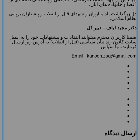
اعضا و خانواده ‏هاى آنان.
د) بزرگداشت یاد مبارزان و شهداى قبل از انقلاب و پیشتازان برپایى
نظام اسلامى.
دکتر مجید لباف – دبیر کل
ضمنا کاربران محترم میتوانند انتقادات و پیشنهادات خود را به ایمیل
سایت کانون زندانیان سیاسی (قبل از انقلاب) به آدرس زیر ارسال
فرمایند…با سپاس
Email : kanoon.zsq@gmail.com
ارسال دیدگاه