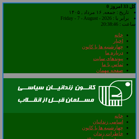
کل
33
امروز
0
تاریخ : جمعه, ۱۶ مرداد , ۱۴۰۵
برابر با : Friday - 7 - August - 2026
ساعت :
20:38:46
خانه
اخبار
چهارشنبه ها با کانون
درباره ما
پیوندهای سایت
تماس با ما
صفحه مهمان
خانه
اسامی زندانیان
چهارشنبه ها با کانون
خاطرات زندان