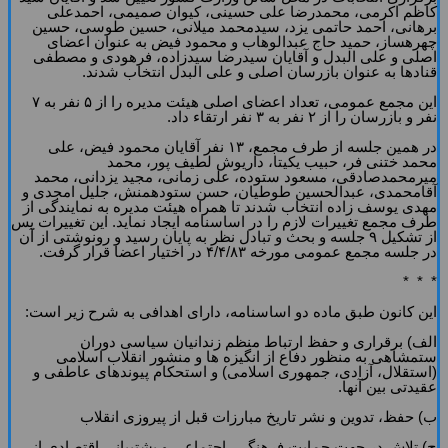
کاظم اکرمى، محمدرضا على‏ حسینى، کیوان صمیمى، احمدعلى
برهانى، احمد حاتمى یزد، سیدمحمد میلانى، حسین طوسى، حسین
چهره‏ساز، حمید حاج عبدالوهاب و محمود فیض به عنوان اعضاى
اصلى و على‏ البدل و آقایان سیدرضا سیدزاده، فرهودى و مصطفى
قنادها به عنوان بازرسان اصلى و على البدل انتخاب شدند.
این مجمع عمومى، تعداد اعضاى اصلى هیئت مدیره را از ۵ نفر به ۷
نفر و بازرسان را از ۲ نفر به ۳ نفر ارتقاء داد.
در همین جلسه از طرف مجمع، ۱۳ نفر آقایان محمود فیض، على
محمد ختنى ‏فر، حبیب یکیتا، داریوش لطیف‏ پور، محمد
میرمحمدصادقى، مسعود ستوده، على زمانى، مجید یزدانى، محمد
آقامحمدى، عبدالحسین طوطیان، حسن ستوده‏منش، جلیل امجدى و
مهدى یوسف ‏زاده انتخاب شدند تا همراه هیئت مدیره به نمایندگى از
طرف مجمع تغییرات لازم را در اساسنامه ایجاد نماید. این تغییرات پس
از تشکیل ۹ جلسه و بحث و تبادل نظر به پایان رسید و رونوشتى از آن
در جلسه مجمع عمومى مورخه ۴/۴/۸۳ در اختیار اعضا قرار گرفت.
* * *
این کانون طبق ماده دو اساسنامه، داراى اهدافى به شرح زیر است:
الف) برقرارى و حفظ ارتباط منظم زندانیان سیاسى دوران
ستم‏شاهى به منظور دفاع از انگیزه‏ ها و منشور انقلاب اسلامى
(استقلال، آزادى، جمهورى اسلامى) و استحکام پیوندهاى عاطفى و
عقیدتى بین آن‏ها.
ب) حفظ، تدوین و نشر تاریخ مبارزات قبل از پیروزى انقلاب
ج) تلاش در جهت حمایت فرهنگى، اجتماعى و پشتیبانى اقتصادى از