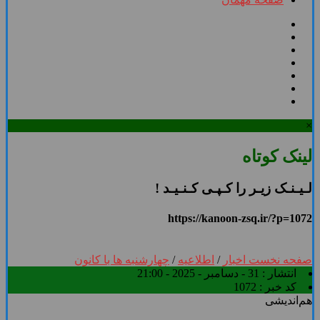
×
لینک کوتاه
لـیـنـک زیـر را کـپـی کـنـیـد !
https://kanoon-zsq.ir/?p=1072
صفحه نخست
اخبار
/
اطلاعیه
/
چهارشنبه ها با کانون
انتشار :
31 - دسامبر - 2025 - 21:00
کد خبر :
1072
هم‌اندیشی