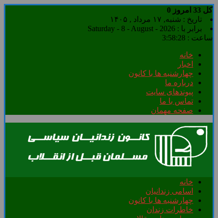
کل
33
امروز
0
تاریخ : شنبه, ۱۷ مرداد , ۱۴۰۵
برابر با : Saturday - 8 - August - 2026
ساعت :
3:58:29
خانه
اخبار
چهارشنبه ها با کانون
درباره ما
پیوندهای سایت
تماس با ما
صفحه مهمان
خانه
اسامی زندانیان
چهارشنبه ها با کانون
خاطرات زندان