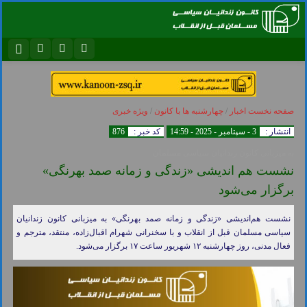
نام کاربری یا نشانی ایمیل
اینستاگرام
تلگرام
سروش
ایتا
صفحه نخست
اخبار
/
چهارشنبه ها با کانون
/
ویژه خبری
رمز عبور
آپارات
اپلیکیشن
انتشار :
3 - سپتامبر - 2025 - 14:59
کد خبر :
876
به میزبانی کانون زندانیان سیاسی مسلمان
نشست هم اندیشی «زندگی و زمانه صمد بهرنگی»
مرا به خاطر بسپار
برگزار می‌شود
نشست هم‌اندیشی «زندگی و زمانه صمد بهرنگی» به میزبانی کانون زندانیان
سیاسی مسلمان قبل از انقلاب و با سخنرانی شهرام اقبال‌زاده، منتقد، مترجم و
فعال مدنی، روز چهارشنبه ۱۲ شهریور ساعت ۱۷ برگزار می‌شود.