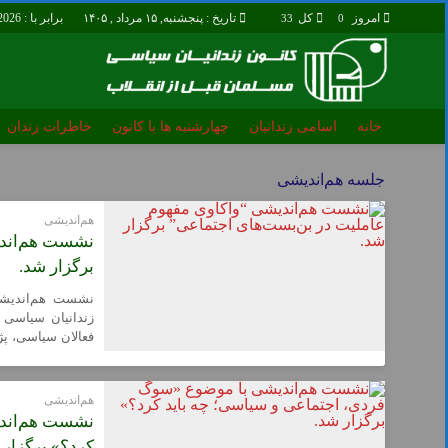
امروز
کل
تاریخ : پنجشنبه, ۱۵ مرداد , ۱۴۰۵
برابر با : Thursday - 6 - August - 2026
33
0
خانه
اسامی زندانیان
چهارشنبه ها با کانون
خاطرات زندان
خانه
اسامی زندانیان
جلسه هم‌اندیشی
قوانین و مصوبات
درباره ما
هم‌اندیشی
نشست هم‌اندی
برگزار شد.
نشست هم‌اندیشی 
فعالان سیاسی، پژ
هم‌اندیشی
نشست هم‌اندی
کرد؟» برگزار 