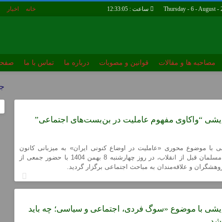
ساعت :
12:33:06
خانه
اخبار
مصاحبه ها و مقالات
قوانین و مصوبات
درباره ما
تماس با ما
صفحه
چهارشنبه ها با کانون
خاطرات زندا
جل
تماس با ما
صفحه مهمان
شی “واکاوی مفهوم عاملیت در بن‌بست‌های اجتماعی”
با موضوع محوری «عاملیت در اوضاع کنونی ایران» به میزبانی کانون
زندانیان سیاسی مسلمان قبل از انقلاب، در روز چهارشنبه 8 بهمن 1404 با حضور جمعی از
وهشگران و علاقه‌مندان به مباحث اجتماعی برگزار گردید.
شی با موضوع «سوگ فردی، اجتماعی و سیاسی؛ چه باید
شد.